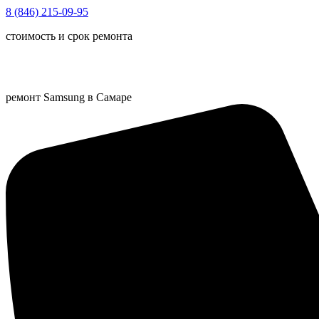
Перейти
8 (846) 215-09-95
к
стоимость и срок ремонта
содержимому
ремонт Samsung в Самаре