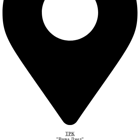
ТРК
"Вива Лэнд"