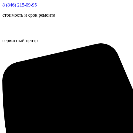
Перейти
8 (846) 215-09-95
к
стоимость и срок ремонта
содержимому
сервисный центр