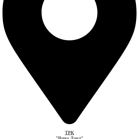
ТРК
"Вива Лэнд"