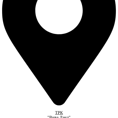
ТРК
"Вива Лэнд"