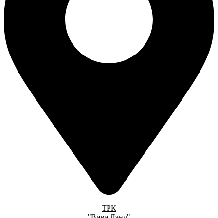
ТРК
"Вива Лэнд"