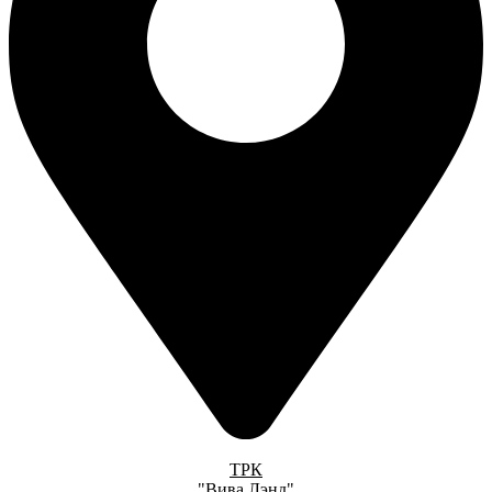
ТРК
"Вива Лэнд"