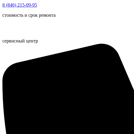
Перейти
8 (846) 215-09-95
к
стоимость и срок ремонта
содержимому
сервисный центр