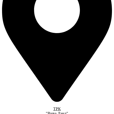
ТРК
"Вива Лэнд"