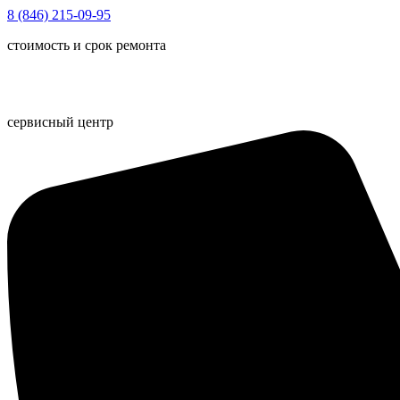
Перейти
8 (846) 215-09-95
к
стоимость и срок ремонта
содержимому
сервисный центр