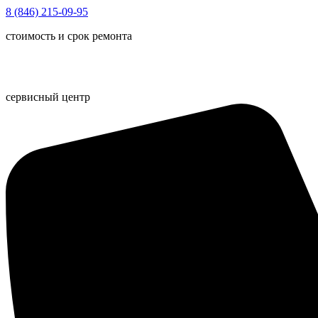
Перейти
8 (846) 215-09-95
к
стоимость и срок ремонта
содержимому
сервисный центр