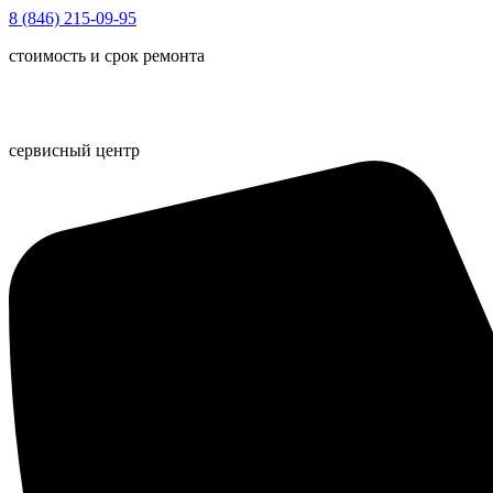
Перейти
8 (846) 215-09-95
к
стоимость и срок ремонта
содержимому
сервисный центр