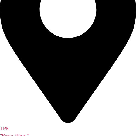
ТРК
"Вива Лэнд"