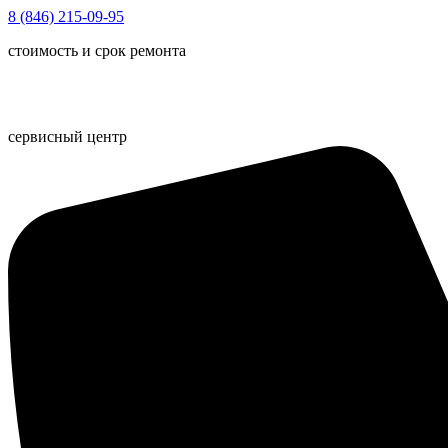
Перейти
8 (846) 215-09-95
к
стоимость и срок ремонта
содержимому
сервисный центр