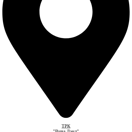
ТРК
"Вива Лэнд"