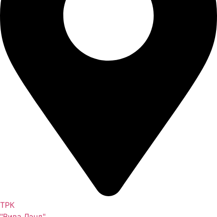
ТРК
"Вива Лэнд"