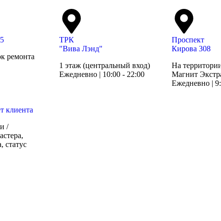
95
ТРК
Проспект
"Вива Лэнд"
Кирова 308
ок ремонта
1 этаж (центральный вход)
На территории
Ежедневно | 10:00 - 22:00
Магнит Экстр
Ежедневно | 9:
т клиента
и /
астера,
, статус