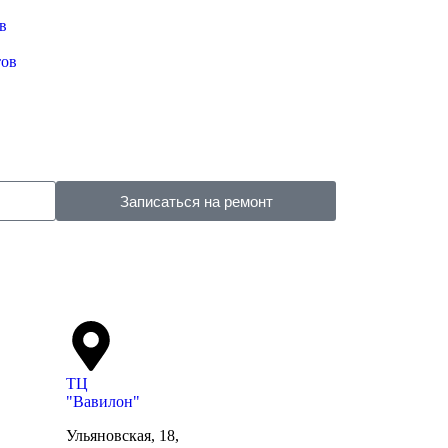
в
тов
Записаться на ремонт
ТЦ
"Вавилон"
Ульяновская, 18,