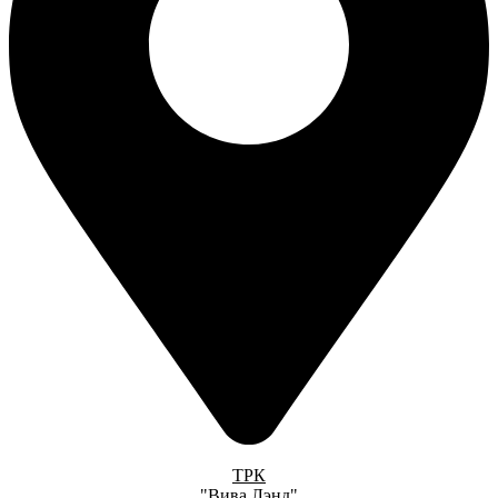
ТРК
"Вива Лэнд"