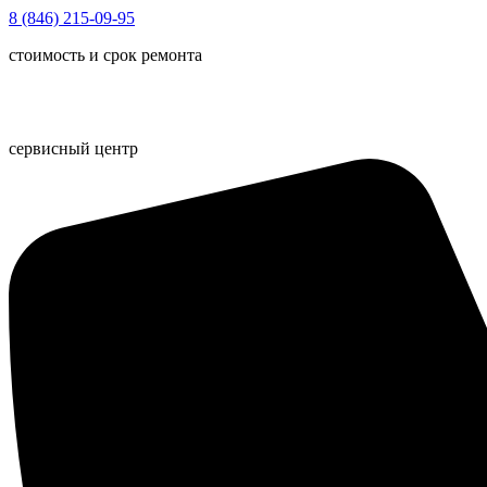
Перейти
8 (846) 215-09-95
к
стоимость и срок ремонта
содержимому
сервисный центр